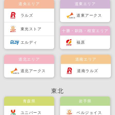
道央エリア
道東エリア
ラルズ
道東アークス
東光ストア
十勝・釧路・根室エリア
福原
エルディ
道北エリア
道南エリア
道北アークス
道南ラルズ
東北
青森県
岩手県
ユニバース
ベルジョイス