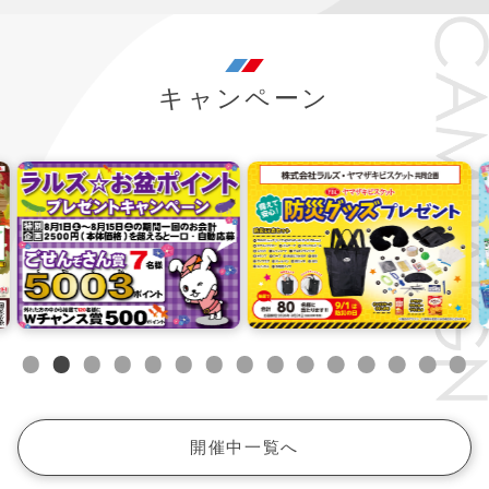
キャンペーン
My店舗に登録しました。
My店舗を解除しました。
My店舗は4店舗まで
設定できます。
開催中一覧へ
閉じる
閉じる