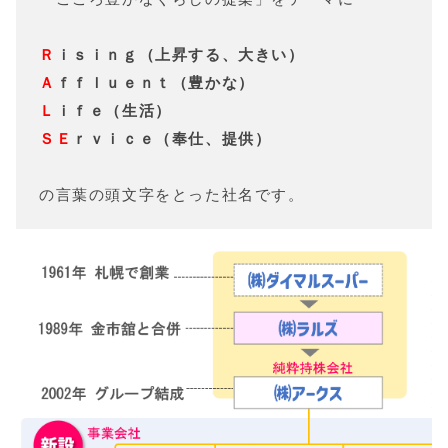
Ｒ
ｉｓｉｎｇ（上昇する、大きい）
Ａ
ｆｆｌｕｅｎｔ（豊かな）
Ｌ
ｉｆｅ（生活）
ＳＥ
ｒｖｉｃｅ（奉仕、提供）
の言葉の頭文字をとった社名です。