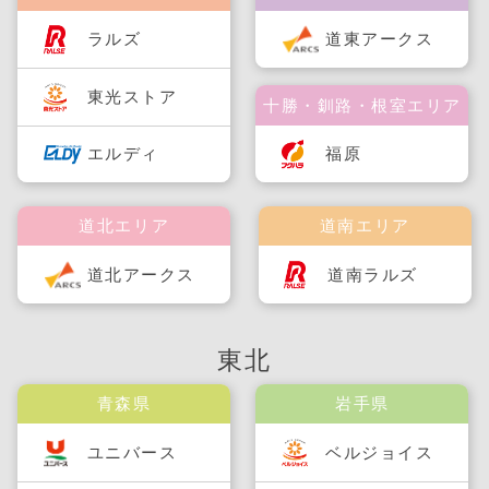
ラルズ
道東アークス
東光ストア
十勝・釧路・根室エリア
福原
エルディ
道北エリア
道南エリア
道北アークス
道南ラルズ
東北
青森県
岩手県
ユニバース
ベルジョイス