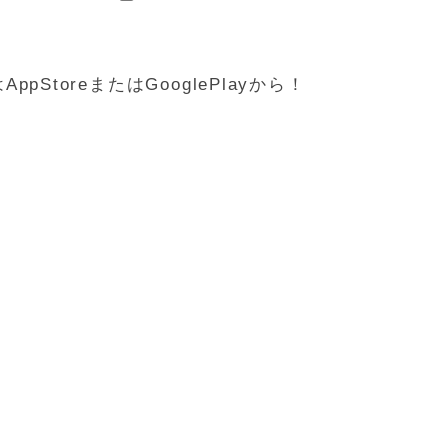
StoreまたはGooglePlayから！